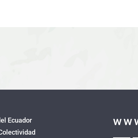
www
del Ecuador
Colectividad